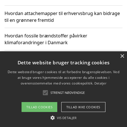
Hvordan attachemapper til erhvervsbrug kan bidrage
til en grønnere fremtid
Hvordan fossile brændstoffer påvirker
klimaforandringer i Danmark
×
Hvordan fossile brændstoffer påvirker vandstand og
Dette website bruger tracking cookies
klimaændringer
Dette websted bruger cookies til at forbedre brugeroplevelsen. Ved
at bruge vores hjemmeside accepterer du alle cookies i
Hvordan citater om fossile brændstoffer kan ændre
overensstemmelse med vores cookiepolitik.
Detaljer
vores perspektiv
STRENGT NØDVENDIGE
TILLAD COOKIES
TILLAD IKKE COOKIES
Copyright 2026 - Pilanto Aps
VIS DETALJER
Om / kontakt
Blog
Betingelser