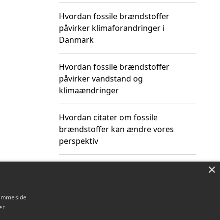
Hvordan fossile brændstoffer
påvirker klimaforandringer i
Danmark
Hvordan fossile brændstoffer
påvirker vandstand og
klimaændringer
Hvordan citater om fossile
brændstoffer kan ændre vores
perspektiv
×
hjemmeside
Om / kontakt
Blog
Betingelser
er