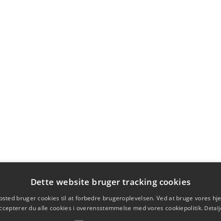
Dette website bruger tracking cookies
sted bruger cookies til at forbedre brugeroplevelsen. Ved at bruge vores 
ccepterer du alle cookies i overensstemmelse med vores cookiepolitik.
Detalj