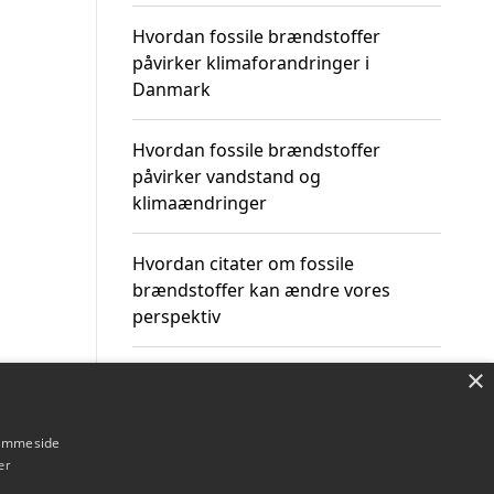
Hvordan fossile brændstoffer
påvirker klimaforandringer i
Danmark
Hvordan fossile brændstoffer
påvirker vandstand og
klimaændringer
Hvordan citater om fossile
brændstoffer kan ændre vores
perspektiv
×
hjemmeside
Om / kontakt
Blog
Betingelser
er