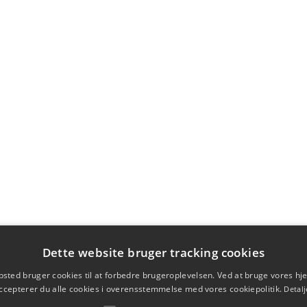
Dette website bruger tracking cookies
sted bruger cookies til at forbedre brugeroplevelsen. Ved at bruge vores 
ccepterer du alle cookies i overensstemmelse med vores cookiepolitik.
Detalj