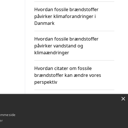
Hvordan fossile brændstoffer
påvirker klimaforandringer i
Danmark
Hvordan fossile brændstoffer
påvirker vandstand og
klimaændringer
Hvordan citater om fossile
brændstoffer kan ændre vores
perspektiv
×
hjemmeside
Om / kontakt
Blog
Betingelser
er