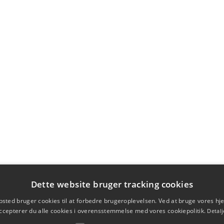
Dette website bruger tracking cookies
sted bruger cookies til at forbedre brugeroplevelsen. Ved at bruge vores 
ccepterer du alle cookies i overensstemmelse med vores cookiepolitik.
Detalj