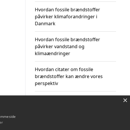
Hvordan fossile brændstoffer
påvirker klimaforandringer i
Danmark
Hvordan fossile brændstoffer
påvirker vandstand og
klimaændringer
Hvordan citater om fossile
brændstoffer kan ændre vores
perspektiv
×
hjemmeside
Om / kontakt
Blog
Betingelser
er