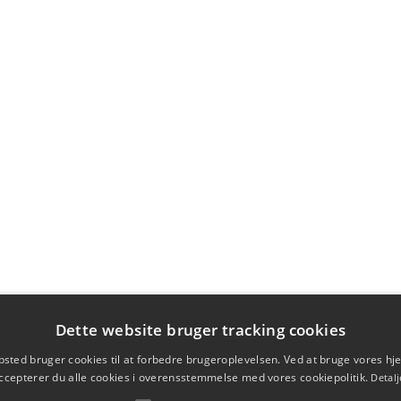
Dette website bruger tracking cookies
sted bruger cookies til at forbedre brugeroplevelsen. Ved at bruge vores 
ccepterer du alle cookies i overensstemmelse med vores cookiepolitik.
Detalj