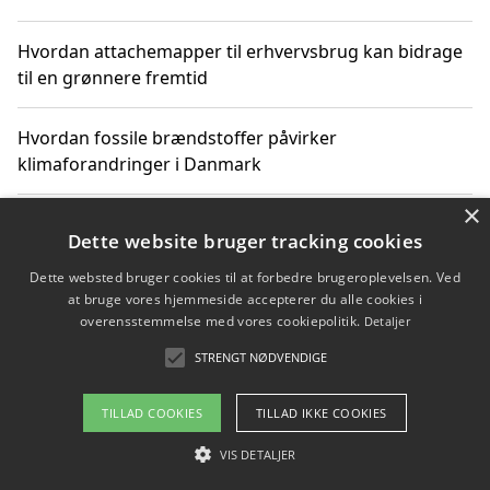
Hvordan attachemapper til erhvervsbrug kan bidrage
til en grønnere fremtid
Hvordan fossile brændstoffer påvirker
klimaforandringer i Danmark
×
Hvordan fossile brændstoffer påvirker vandstand og
Dette website bruger tracking cookies
klimaændringer
Dette websted bruger cookies til at forbedre brugeroplevelsen. Ved
at bruge vores hjemmeside accepterer du alle cookies i
Hvordan citater om fossile brændstoffer kan ændre
overensstemmelse med vores cookiepolitik.
Detaljer
vores perspektiv
STRENGT NØDVENDIGE
TILLAD COOKIES
TILLAD IKKE COOKIES
Copyright 2026 - Pilanto Aps
VIS DETALJER
Om / kontakt
Blog
Betingelser