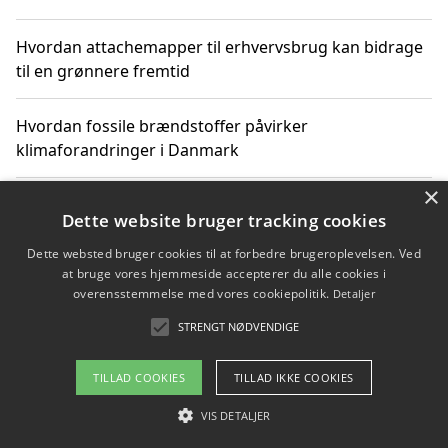
Hvordan attachemapper til erhvervsbrug kan bidrage
til en grønnere fremtid
Hvordan fossile brændstoffer påvirker
klimaforandringer i Danmark
×
Hvordan fossile brændstoffer påvirker vandstand og
Dette website bruger tracking cookies
klimaændringer
Dette websted bruger cookies til at forbedre brugeroplevelsen. Ved
at bruge vores hjemmeside accepterer du alle cookies i
Hvordan citater om fossile brændstoffer kan ændre
overensstemmelse med vores cookiepolitik.
Detaljer
vores perspektiv
STRENGT NØDVENDIGE
TILLAD COOKIES
TILLAD IKKE COOKIES
Copyright 2026 - Pilanto Aps
VIS DETALJER
Om / kontakt
Blog
Betingelser