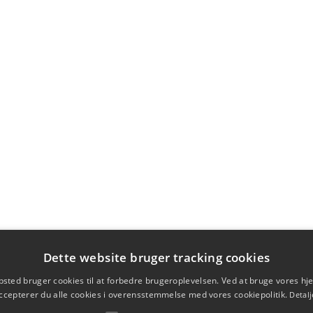
Dette website bruger tracking cookies
sted bruger cookies til at forbedre brugeroplevelsen. Ved at bruge vores 
ccepterer du alle cookies i overensstemmelse med vores cookiepolitik.
Detalj