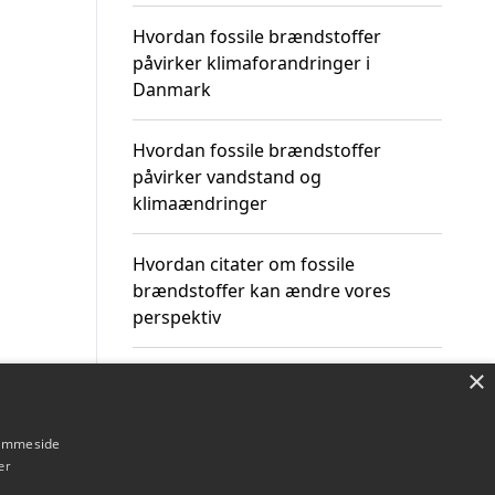
Hvordan fossile brændstoffer
påvirker klimaforandringer i
Danmark
Hvordan fossile brændstoffer
påvirker vandstand og
klimaændringer
Hvordan citater om fossile
brændstoffer kan ændre vores
perspektiv
×
hjemmeside
Om / kontakt
Blog
Betingelser
er