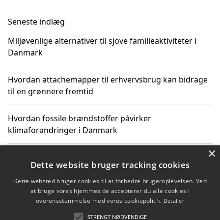
Seneste indlæg
Miljøvenlige alternativer til sjove familieaktiviteter i
Danmark
Hvordan attachemapper til erhvervsbrug kan bidrage
til en grønnere fremtid
Hvordan fossile brændstoffer påvirker
klimaforandringer i Danmark
×
Hvordan fossile brændstoffer påvirker vandstand og
Dette website bruger tracking cookies
klimaændringer
Dette websted bruger cookies til at forbedre brugeroplevelsen. Ved
at bruge vores hjemmeside accepterer du alle cookies i
Hvordan citater om fossile brændstoffer kan ændre
overensstemmelse med vores cookiepolitik.
Detaljer
vores perspektiv
STRENGT NØDVENDIGE