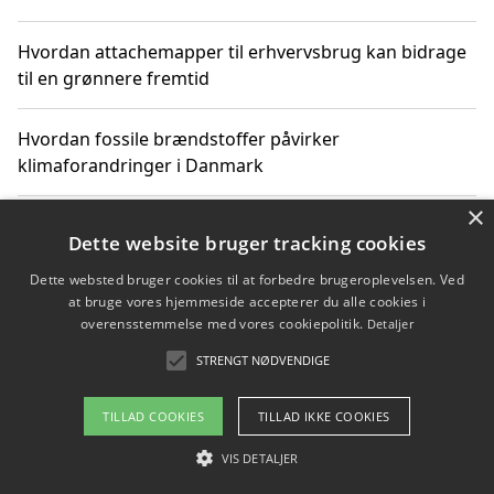
Hvordan attachemapper til erhvervsbrug kan bidrage
til en grønnere fremtid
Hvordan fossile brændstoffer påvirker
klimaforandringer i Danmark
×
Hvordan fossile brændstoffer påvirker vandstand og
Dette website bruger tracking cookies
klimaændringer
Dette websted bruger cookies til at forbedre brugeroplevelsen. Ved
at bruge vores hjemmeside accepterer du alle cookies i
Hvordan citater om fossile brændstoffer kan ændre
overensstemmelse med vores cookiepolitik.
Detaljer
vores perspektiv
STRENGT NØDVENDIGE
TILLAD COOKIES
TILLAD IKKE COOKIES
Copyright 2026 - Pilanto Aps
VIS DETALJER
Om / kontakt
Blog
Betingelser