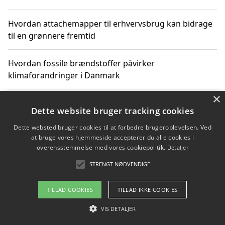
Hvordan attachemapper til erhvervsbrug kan bidrage
til en grønnere fremtid
Hvordan fossile brændstoffer påvirker
klimaforandringer i Danmark
×
Hvordan fossile brændstoffer påvirker vandstand og
Dette website bruger tracking cookies
klimaændringer
Dette websted bruger cookies til at forbedre brugeroplevelsen. Ved
at bruge vores hjemmeside accepterer du alle cookies i
Hvordan citater om fossile brændstoffer kan ændre
overensstemmelse med vores cookiepolitik.
Detaljer
vores perspektiv
STRENGT NØDVENDIGE
TILLAD COOKIES
TILLAD IKKE COOKIES
Copyright 2026 - Pilanto Aps
VIS DETALJER
Om / kontakt
Blog
Betingelser