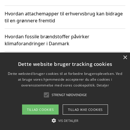
Hvordan attachemapper til erhvervsbrug kan bidrage
til en grønnere fremtid
Hvordan fossile brændstoffer påvirker
klimaforandringer i Danmark
×
Hvordan fossile brændstoffer påvirker vandstand og
Dette website bruger tracking cookies
klimaændringer
Dette websted bruger cookies til at forbedre brugeroplevelsen. Ved
at bruge vores hjemmeside accepterer du alle cookies i
Hvordan citater om fossile brændstoffer kan ændre
overensstemmelse med vores cookiepolitik.
Detaljer
vores perspektiv
STRENGT NØDVENDIGE
TILLAD COOKIES
TILLAD IKKE COOKIES
Copyright 2026 - Pilanto Aps
VIS DETALJER
Om / kontakt
Blog
Betingelser