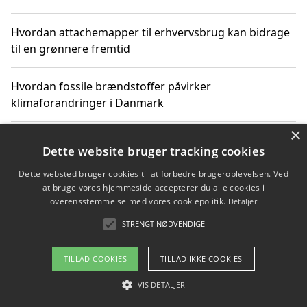
Hvordan attachemapper til erhvervsbrug kan bidrage
til en grønnere fremtid
Hvordan fossile brændstoffer påvirker
klimaforandringer i Danmark
×
Hvordan fossile brændstoffer påvirker vandstand og
Dette website bruger tracking cookies
klimaændringer
Dette websted bruger cookies til at forbedre brugeroplevelsen. Ved
at bruge vores hjemmeside accepterer du alle cookies i
Hvordan citater om fossile brændstoffer kan ændre
overensstemmelse med vores cookiepolitik.
Detaljer
vores perspektiv
STRENGT NØDVENDIGE
TILLAD COOKIES
TILLAD IKKE COOKIES
Copyright 2026 - Pilanto Aps
VIS DETALJER
Om / kontakt
Blog
Betingelser