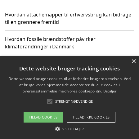
Hvordan attachemapper til erhvervsbrug kan bidrage
til en grønnere fremtid
Hvordan fossile brændstoffer påvirker
klimaforandringer i Danmark
×
Hvordan fossile brændstoffer påvirker vandstand og
Dette website bruger tracking cookies
klimaændringer
Dette websted bruger cookies til at forbedre brugeroplevelsen. Ved
at bruge vores hjemmeside accepterer du alle cookies i
Hvordan citater om fossile brændstoffer kan ændre
overensstemmelse med vores cookiepolitik.
Detaljer
vores perspektiv
STRENGT NØDVENDIGE
TILLAD COOKIES
TILLAD IKKE COOKIES
Copyright 2026 - Pilanto Aps
VIS DETALJER
Om / kontakt
Blog
Betingelser