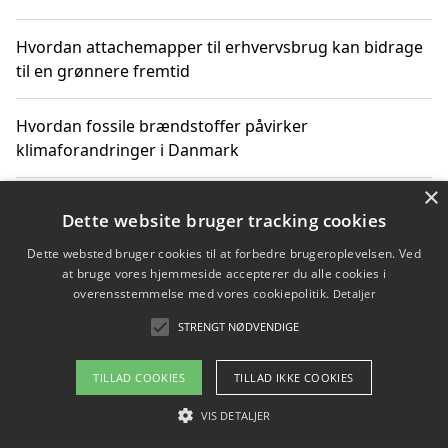
Hvordan attachemapper til erhvervsbrug kan bidrage
til en grønnere fremtid
Hvordan fossile brændstoffer påvirker
klimaforandringer i Danmark
×
Hvordan fossile brændstoffer påvirker vandstand og
Dette website bruger tracking cookies
klimaændringer
Dette websted bruger cookies til at forbedre brugeroplevelsen. Ved
at bruge vores hjemmeside accepterer du alle cookies i
Hvordan citater om fossile brændstoffer kan ændre
overensstemmelse med vores cookiepolitik.
Detaljer
vores perspektiv
STRENGT NØDVENDIGE
TILLAD COOKIES
TILLAD IKKE COOKIES
Copyright 2026 - Pilanto Aps
VIS DETALJER
Om / kontakt
Blog
Betingelser