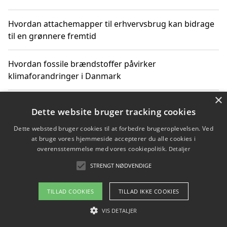
Hvordan attachemapper til erhvervsbrug kan bidrage
til en grønnere fremtid
Hvordan fossile brændstoffer påvirker
klimaforandringer i Danmark
×
Hvordan fossile brændstoffer påvirker vandstand og
Dette website bruger tracking cookies
klimaændringer
Dette websted bruger cookies til at forbedre brugeroplevelsen. Ved
at bruge vores hjemmeside accepterer du alle cookies i
Hvordan citater om fossile brændstoffer kan ændre
overensstemmelse med vores cookiepolitik.
Detaljer
vores perspektiv
STRENGT NØDVENDIGE
TILLAD COOKIES
TILLAD IKKE COOKIES
Copyright 2026 - Pilanto Aps
VIS DETALJER
Om / kontakt
Blog
Betingelser