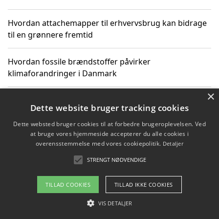
Hvordan attachemapper til erhvervsbrug kan bidrage
til en grønnere fremtid
Hvordan fossile brændstoffer påvirker
klimaforandringer i Danmark
×
Hvordan fossile brændstoffer påvirker vandstand og
Dette website bruger tracking cookies
klimaændringer
Dette websted bruger cookies til at forbedre brugeroplevelsen. Ved
at bruge vores hjemmeside accepterer du alle cookies i
Hvordan citater om fossile brændstoffer kan ændre
overensstemmelse med vores cookiepolitik.
Detaljer
vores perspektiv
STRENGT NØDVENDIGE
TILLAD COOKIES
TILLAD IKKE COOKIES
Copyright 2026 - Pilanto Aps
VIS DETALJER
Om / kontakt
Blog
Betingelser