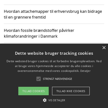
Hvordan attachemapper til erhvervsbrug kan bidrage
til en grønnere fremtid
Hvordan fossile brændstoffer påvirker
klimaforandringer i Danmark
×
Hvordan fossile brændstoffer påvirker vandstand og
Dette website bruger tracking cookies
klimaændringer
Dette websted bruger cookies til at forbedre brugeroplevelsen. Ved
at bruge vores hjemmeside accepterer du alle cookies i
Hvordan citater om fossile brændstoffer kan ændre
overensstemmelse med vores cookiepolitik.
Detaljer
vores perspektiv
STRENGT NØDVENDIGE
TILLAD COOKIES
TILLAD IKKE COOKIES
Copyright 2026 - Pilanto Aps
VIS DETALJER
Om / kontakt
Blog
Betingelser