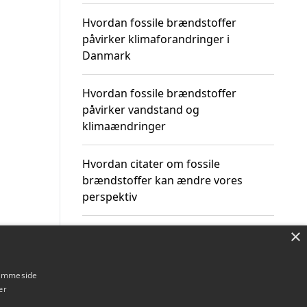
Hvordan fossile brændstoffer
påvirker klimaforandringer i
Danmark
Hvordan fossile brændstoffer
påvirker vandstand og
klimaændringer
Hvordan citater om fossile
brændstoffer kan ændre vores
perspektiv
×
hjemmeside
Om / kontakt
Blog
Betingelser
er