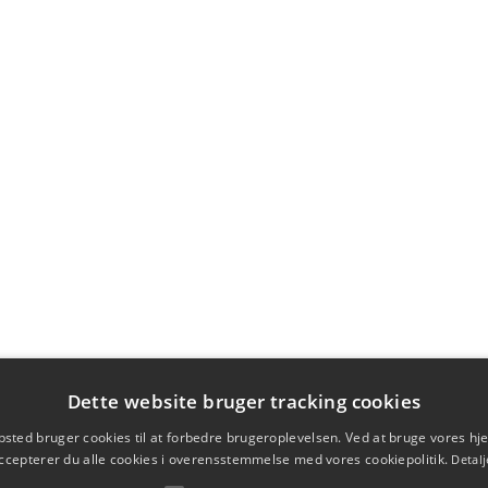
Dette website bruger tracking cookies
sted bruger cookies til at forbedre brugeroplevelsen. Ved at bruge vores 
ccepterer du alle cookies i overensstemmelse med vores cookiepolitik.
Detalj