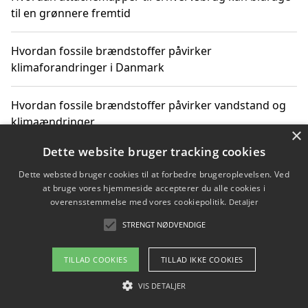
til en grønnere fremtid
Hvordan fossile brændstoffer påvirker
klimaforandringer i Danmark
Hvordan fossile brændstoffer påvirker vandstand og
klimaændringer
×
Dette website bruger tracking cookies
Hvordan citater om fossile brændstoffer kan ændre
vores perspektiv
Dette websted bruger cookies til at forbedre brugeroplevelsen. Ved
at bruge vores hjemmeside accepterer du alle cookies i
overensstemmelse med vores cookiepolitik.
Detaljer
STRENGT NØDVENDIGE
Copyright 2026 - Pilanto Aps
Om / kontakt
Blog
Betingelser
TILLAD COOKIES
TILLAD IKKE COOKIES
VIS DETALJER