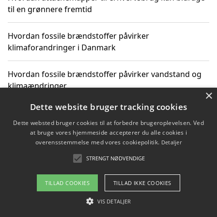
til en grønnere fremtid
Hvordan fossile brændstoffer påvirker
klimaforandringer i Danmark
Hvordan fossile brændstoffer påvirker vandstand og
klimaændringer
×
Dette website bruger tracking cookies
Hvordan citater om fossile brændstoffer kan ændre
vores perspektiv
Dette websted bruger cookies til at forbedre brugeroplevelsen. Ved
at bruge vores hjemmeside accepterer du alle cookies i
overensstemmelse med vores cookiepolitik.
Detaljer
STRENGT NØDVENDIGE
Copyright 2026 - Pilanto Aps
Om / kontakt
Blog
Betingelser
TILLAD COOKIES
TILLAD IKKE COOKIES
VIS DETALJER