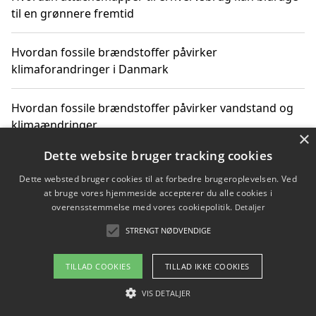
til en grønnere fremtid
Hvordan fossile brændstoffer påvirker
klimaforandringer i Danmark
Hvordan fossile brændstoffer påvirker vandstand og
klimaændringer
×
Dette website bruger tracking cookies
Hvordan citater om fossile brændstoffer kan ændre
vores perspektiv
Dette websted bruger cookies til at forbedre brugeroplevelsen. Ved
at bruge vores hjemmeside accepterer du alle cookies i
overensstemmelse med vores cookiepolitik.
Detaljer
STRENGT NØDVENDIGE
Copyright 2026 - Pilanto Aps
Om / kontakt
Blog
Betingelser
TILLAD COOKIES
TILLAD IKKE COOKIES
VIS DETALJER