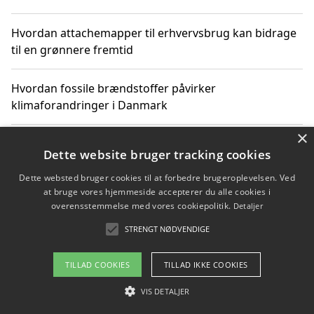
Hvordan attachemapper til erhvervsbrug kan bidrage
til en grønnere fremtid
Hvordan fossile brændstoffer påvirker
klimaforandringer i Danmark
×
Hvordan fossile brændstoffer påvirker vandstand og
Dette website bruger tracking cookies
klimaændringer
Dette websted bruger cookies til at forbedre brugeroplevelsen. Ved
at bruge vores hjemmeside accepterer du alle cookies i
Hvordan citater om fossile brændstoffer kan ændre
overensstemmelse med vores cookiepolitik.
Detaljer
vores perspektiv
STRENGT NØDVENDIGE
TILLAD COOKIES
TILLAD IKKE COOKIES
Copyright 2026 - Pilanto Aps
VIS DETALJER
Om / kontakt
Blog
Betingelser