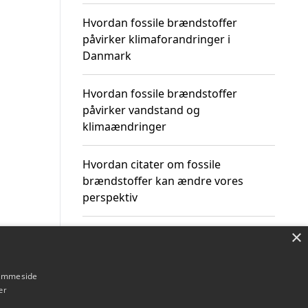
Hvordan fossile brændstoffer
påvirker klimaforandringer i
Danmark
Hvordan fossile brændstoffer
påvirker vandstand og
klimaændringer
Hvordan citater om fossile
brændstoffer kan ændre vores
perspektiv
×
hjemmeside
Om / kontakt
Blog
Betingelser
er