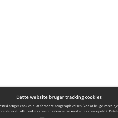
Dette website bruger tracking cookies
sted bruger cookies til at forbedre brugeroplevelsen. Ved at bruge vores 
ccepterer du alle cookies i overensstemmelse med vores cookiepolitik.
Detalj