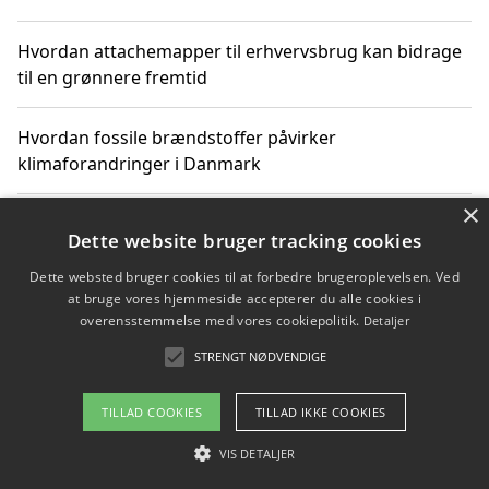
Hvordan attachemapper til erhvervsbrug kan bidrage
til en grønnere fremtid
Hvordan fossile brændstoffer påvirker
klimaforandringer i Danmark
×
Hvordan fossile brændstoffer påvirker vandstand og
Dette website bruger tracking cookies
klimaændringer
Dette websted bruger cookies til at forbedre brugeroplevelsen. Ved
at bruge vores hjemmeside accepterer du alle cookies i
Hvordan citater om fossile brændstoffer kan ændre
overensstemmelse med vores cookiepolitik.
Detaljer
vores perspektiv
STRENGT NØDVENDIGE
TILLAD COOKIES
TILLAD IKKE COOKIES
Copyright 2026 - Pilanto Aps
VIS DETALJER
Om / kontakt
Blog
Betingelser