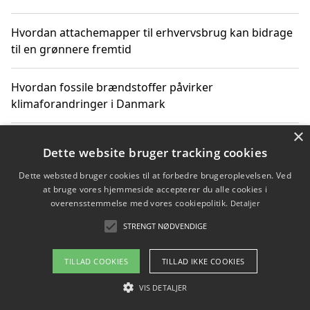
Hvordan attachemapper til erhvervsbrug kan bidrage
til en grønnere fremtid
Hvordan fossile brændstoffer påvirker
klimaforandringer i Danmark
×
Hvordan fossile brændstoffer påvirker vandstand og
Dette website bruger tracking cookies
klimaændringer
Dette websted bruger cookies til at forbedre brugeroplevelsen. Ved
at bruge vores hjemmeside accepterer du alle cookies i
Hvordan citater om fossile brændstoffer kan ændre
overensstemmelse med vores cookiepolitik.
Detaljer
vores perspektiv
STRENGT NØDVENDIGE
TILLAD COOKIES
TILLAD IKKE COOKIES
Copyright 2026 - Pilanto Aps
VIS DETALJER
Om / kontakt
Blog
Betingelser