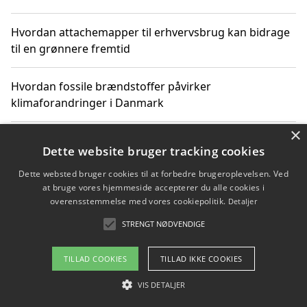
Hvordan attachemapper til erhvervsbrug kan bidrage
til en grønnere fremtid
Hvordan fossile brændstoffer påvirker
klimaforandringer i Danmark
×
Hvordan fossile brændstoffer påvirker vandstand og
Dette website bruger tracking cookies
klimaændringer
Dette websted bruger cookies til at forbedre brugeroplevelsen. Ved
at bruge vores hjemmeside accepterer du alle cookies i
Hvordan citater om fossile brændstoffer kan ændre
overensstemmelse med vores cookiepolitik.
Detaljer
vores perspektiv
STRENGT NØDVENDIGE
TILLAD COOKIES
TILLAD IKKE COOKIES
Copyright 2026 - Pilanto Aps
VIS DETALJER
Om / kontakt
Blog
Betingelser