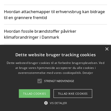
Hvordan attachemapper til erhvervsbrug kan bidrage
til en grønnere fremtid
Hvordan fossile brændstoffer påvirker
klimaforandringer i Danmark
×
Hvordan fossile brændstoffer påvirker vandstand og
Dette website bruger tracking cookies
klimaændringer
Dette websted bruger cookies til at forbedre brugeroplevelsen. Ved
at bruge vores hjemmeside accepterer du alle cookies i
Hvordan citater om fossile brændstoffer kan ændre
overensstemmelse med vores cookiepolitik.
Detaljer
vores perspektiv
STRENGT NØDVENDIGE
TILLAD COOKIES
TILLAD IKKE COOKIES
Copyright 2026 - Pilanto Aps
VIS DETALJER
Om / kontakt
Blog
Betingelser