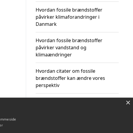
Hvordan fossile brændstoffer
påvirker klimaforandringer i
Danmark
Hvordan fossile brændstoffer
påvirker vandstand og
klimaændringer
Hvordan citater om fossile
brændstoffer kan ændre vores
perspektiv
×
hjemmeside
Om / kontakt
Blog
Betingelser
er