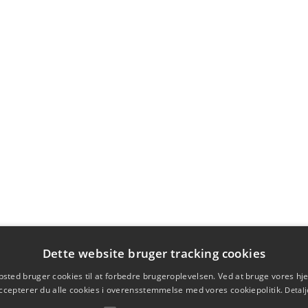
Dette website bruger tracking cookies
sted bruger cookies til at forbedre brugeroplevelsen. Ved at bruge vores 
ccepterer du alle cookies i overensstemmelse med vores cookiepolitik.
Detalj