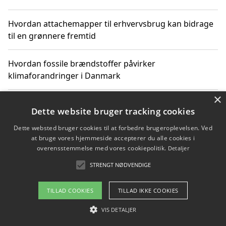
Hvordan attachemapper til erhvervsbrug kan bidrage
til en grønnere fremtid
Hvordan fossile brændstoffer påvirker
klimaforandringer i Danmark
×
Hvordan fossile brændstoffer påvirker vandstand og
Dette website bruger tracking cookies
klimaændringer
Dette websted bruger cookies til at forbedre brugeroplevelsen. Ved
at bruge vores hjemmeside accepterer du alle cookies i
Hvordan citater om fossile brændstoffer kan ændre
overensstemmelse med vores cookiepolitik.
Detaljer
vores perspektiv
STRENGT NØDVENDIGE
TILLAD COOKIES
TILLAD IKKE COOKIES
Copyright 2026 - Pilanto Aps
VIS DETALJER
Om / kontakt
Blog
Betingelser