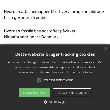
Hvordan attachemapper til erhvervsbrug kan bidrage
til en grønnere fremtid
Hvordan fossile brændstoffer påvirker
klimaforandringer i Danmark
×
Hvordan fossile brændstoffer påvirker vandstand og
Dette website bruger tracking cookies
klimaændringer
Dette websted bruger cookies til at forbedre brugeroplevelsen. Ved
at bruge vores hjemmeside accepterer du alle cookies i
Hvordan citater om fossile brændstoffer kan ændre
overensstemmelse med vores cookiepolitik.
Detaljer
vores perspektiv
STRENGT NØDVENDIGE
TILLAD COOKIES
TILLAD IKKE COOKIES
Copyright 2026 - Pilanto Aps
VIS DETALJER
Om / kontakt
Blog
Betingelser