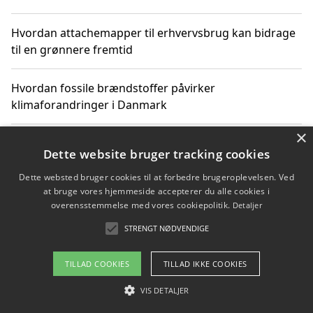
Hvordan attachemapper til erhvervsbrug kan bidrage
til en grønnere fremtid
Hvordan fossile brændstoffer påvirker
klimaforandringer i Danmark
×
Hvordan fossile brændstoffer påvirker vandstand og
Dette website bruger tracking cookies
klimaændringer
Dette websted bruger cookies til at forbedre brugeroplevelsen. Ved
at bruge vores hjemmeside accepterer du alle cookies i
Hvordan citater om fossile brændstoffer kan ændre
overensstemmelse med vores cookiepolitik.
Detaljer
vores perspektiv
STRENGT NØDVENDIGE
TILLAD COOKIES
TILLAD IKKE COOKIES
Copyright 2026 - Pilanto Aps
VIS DETALJER
Om / kontakt
Blog
Betingelser