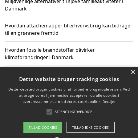
Miljøvenlige alternativer til sjove familieaktiviteter i
Danmark
Hvordan attachemapper til erhvervsbrug kan bidrage
til en grønnere fremtid
Hvordan fossile brændstoffer påvirker
klimaforandringer i Danmark
×
Hvordan fossile brændstoffer påvirker vandstand og
Dette website bruger tracking cookies
klimaændringer
Dette websted bruger cookies til at forbedre brugeroplevelsen. Ved
at bruge vores hjemmeside accepterer du alle cookies i
Hvordan citater om fossile brændstoffer kan ændre
overensstemmelse med vores cookiepolitik.
Detaljer
vores perspektiv
STRENGT NØDVENDIGE
TILLAD COOKIES
TILLAD IKKE COOKIES
Copyright 2026 - Pilanto Aps