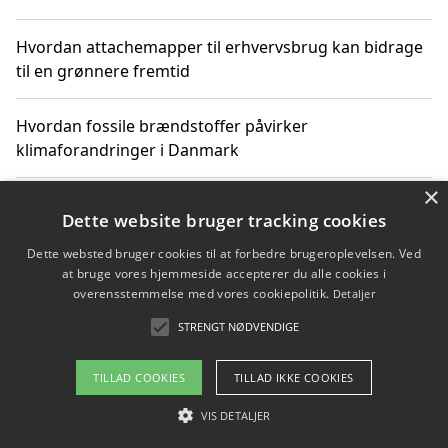
Hvordan attachemapper til erhvervsbrug kan bidrage
til en grønnere fremtid
Hvordan fossile brændstoffer påvirker
klimaforandringer i Danmark
×
Hvordan fossile brændstoffer påvirker vandstand og
Dette website bruger tracking cookies
klimaændringer
Dette websted bruger cookies til at forbedre brugeroplevelsen. Ved
at bruge vores hjemmeside accepterer du alle cookies i
Hvordan citater om fossile brændstoffer kan ændre
overensstemmelse med vores cookiepolitik.
Detaljer
vores perspektiv
STRENGT NØDVENDIGE
TILLAD COOKIES
TILLAD IKKE COOKIES
Copyright 2026 - Pilanto Aps
VIS DETALJER
Om / kontakt
Blog
Betingelser