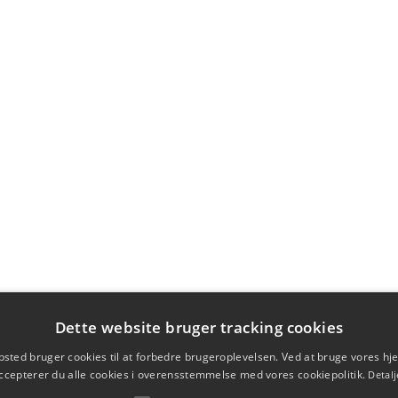
Dette website bruger tracking cookies
sted bruger cookies til at forbedre brugeroplevelsen. Ved at bruge vores 
ccepterer du alle cookies i overensstemmelse med vores cookiepolitik.
Detalj