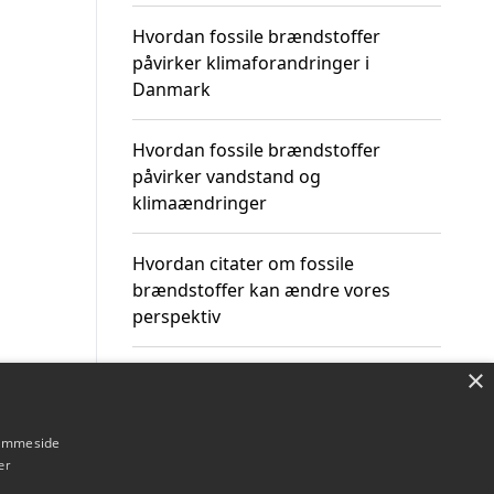
Hvordan fossile brændstoffer
påvirker klimaforandringer i
Danmark
Hvordan fossile brændstoffer
påvirker vandstand og
klimaændringer
Hvordan citater om fossile
brændstoffer kan ændre vores
perspektiv
×
hjemmeside
Om / kontakt
Blog
Betingelser
er