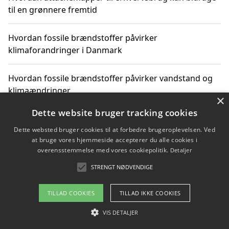
til en grønnere fremtid
Hvordan fossile brændstoffer påvirker
klimaforandringer i Danmark
Hvordan fossile brændstoffer påvirker vandstand og
klimaændringer
×
Dette website bruger tracking cookies
Hvordan citater om fossile brændstoffer kan ændre
vores perspektiv
Dette websted bruger cookies til at forbedre brugeroplevelsen. Ved
at bruge vores hjemmeside accepterer du alle cookies i
overensstemmelse med vores cookiepolitik.
Detaljer
STRENGT NØDVENDIGE
Copyright 2026 - Pilanto Aps
Om / kontakt
Blog
Betingelser
TILLAD COOKIES
TILLAD IKKE COOKIES
VIS DETALJER