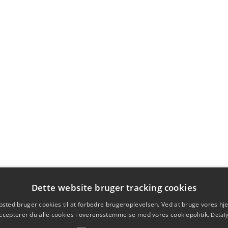
Dette website bruger tracking cookies
sted bruger cookies til at forbedre brugeroplevelsen. Ved at bruge vores 
ccepterer du alle cookies i overensstemmelse med vores cookiepolitik.
Detalj