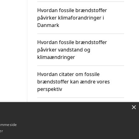
Hvordan fossile brændstoffer
påvirker klimaforandringer i
Danmark
Hvordan fossile brændstoffer
påvirker vandstand og
klimaændringer
Hvordan citater om fossile
brændstoffer kan ændre vores
perspektiv
×
hjemmeside
Om / kontakt
Blog
Betingelser
er