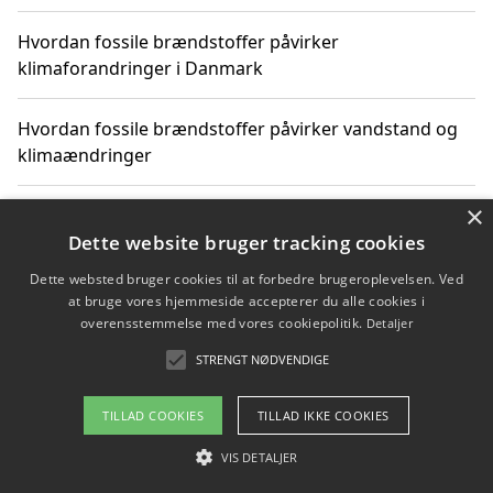
Hvordan fossile brændstoffer påvirker
klimaforandringer i Danmark
Hvordan fossile brændstoffer påvirker vandstand og
klimaændringer
×
Hvordan citater om fossile brændstoffer kan ændre
vores perspektiv
Dette website bruger tracking cookies
Dette websted bruger cookies til at forbedre brugeroplevelsen. Ved
at bruge vores hjemmeside accepterer du alle cookies i
overensstemmelse med vores cookiepolitik.
Detaljer
Copyright 2026 - Pilanto Aps
STRENGT NØDVENDIGE
Om / kontakt
Blog
Betingelser
TILLAD COOKIES
TILLAD IKKE COOKIES
VIS DETALJER