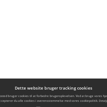
Dette website bruger tracking cookies
sted bruger cookies til at forbedre brugeroplevelsen. Ved at bruge vores 
ccepterer du alle cookies i overensstemmelse med vores cookiepolitik.
Detalj