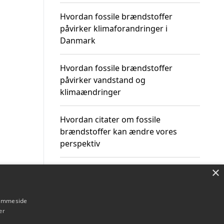
Hvordan fossile brændstoffer
påvirker klimaforandringer i
Danmark
Hvordan fossile brændstoffer
påvirker vandstand og
klimaændringer
Hvordan citater om fossile
brændstoffer kan ændre vores
perspektiv
×
hjemmeside
Om / kontakt
Blog
Betingelser
er