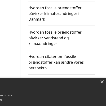
Hvordan fossile brændstoffer
påvirker klimaforandringer i
Danmark
Hvordan fossile brændstoffer
påvirker vandstand og
klimaændringer
Hvordan citater om fossile
brændstoffer kan ændre vores
perspektiv
×
hjemmeside
Om / kontakt
Blog
Betingelser
er