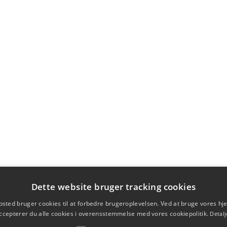
Dette website bruger tracking cookies
sted bruger cookies til at forbedre brugeroplevelsen. Ved at bruge vores 
ccepterer du alle cookies i overensstemmelse med vores cookiepolitik.
Detalj