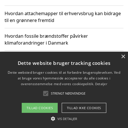
Hvordan attachemapper til erhvervsbrug kan bidrage
til en grønnere fremtid
Hvordan fossile brændstoffer påvirker
klimaforandringer i Danmark
×
Hvordan fossile brændstoffer påvirker vandstand og
Dette website bruger tracking cookies
klimaændringer
Dette websted bruger cookies til at forbedre brugeroplevelsen. Ved
at bruge vores hjemmeside accepterer du alle cookies i
Hvordan citater om fossile brændstoffer kan ændre
overensstemmelse med vores cookiepolitik.
Detaljer
vores perspektiv
STRENGT NØDVENDIGE
TILLAD COOKIES
TILLAD IKKE COOKIES
Copyright 2026 - Pilanto Aps
VIS DETALJER
Om / kontakt
Blog
Betingelser