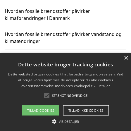
Hvordan fossile brændstoffer påvirker
klimaforandringer i Danmark
Hvordan fossile brændstoffer påvirker vandstand og
klimaændringer
×
Hvordan citater om fossile brændstoffer kan ændre
vores perspektiv
Dette website bruger tracking cookies
Dette websted bruger cookies til at forbedre brugeroplevelsen. Ved
at bruge vores hjemmeside accepterer du alle cookies i
overensstemmelse med vores cookiepolitik.
Detaljer
Copyright 2026 - Pilanto Aps
STRENGT NØDVENDIGE
Om / kontakt
Blog
Betingelser
TILLAD COOKIES
TILLAD IKKE COOKIES
VIS DETALJER