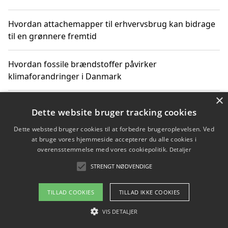
Hvordan attachemapper til erhvervsbrug kan bidrage
til en grønnere fremtid
Hvordan fossile brændstoffer påvirker
klimaforandringer i Danmark
×
Hvordan fossile brændstoffer påvirker vandstand og
Dette website bruger tracking cookies
klimaændringer
Dette websted bruger cookies til at forbedre brugeroplevelsen. Ved
at bruge vores hjemmeside accepterer du alle cookies i
Hvordan citater om fossile brændstoffer kan ændre
overensstemmelse med vores cookiepolitik.
Detaljer
vores perspektiv
STRENGT NØDVENDIGE
TILLAD COOKIES
TILLAD IKKE COOKIES
Copyright 2026 - Pilanto Aps
VIS DETALJER
Om / kontakt
Blog
Betingelser