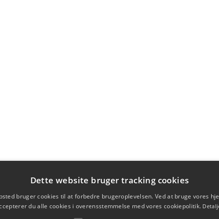
Dette website bruger tracking cookies
sted bruger cookies til at forbedre brugeroplevelsen. Ved at bruge vores 
ccepterer du alle cookies i overensstemmelse med vores cookiepolitik.
Detalj