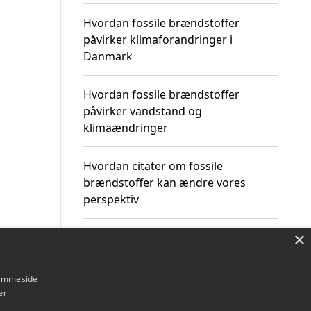
Hvordan fossile brændstoffer
påvirker klimaforandringer i
Danmark
Hvordan fossile brændstoffer
påvirker vandstand og
klimaændringer
Hvordan citater om fossile
brændstoffer kan ændre vores
perspektiv
×
hjemmeside
Om / kontakt
Blog
Betingelser
er