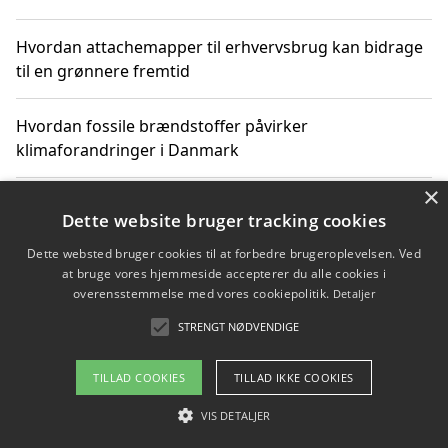
Hvordan attachemapper til erhvervsbrug kan bidrage
til en grønnere fremtid
Hvordan fossile brændstoffer påvirker
klimaforandringer i Danmark
×
Hvordan fossile brændstoffer påvirker vandstand og
Dette website bruger tracking cookies
klimaændringer
Dette websted bruger cookies til at forbedre brugeroplevelsen. Ved
at bruge vores hjemmeside accepterer du alle cookies i
Hvordan citater om fossile brændstoffer kan ændre
overensstemmelse med vores cookiepolitik.
Detaljer
vores perspektiv
STRENGT NØDVENDIGE
TILLAD COOKIES
TILLAD IKKE COOKIES
Copyright 2026 - Pilanto Aps
VIS DETALJER
Om / kontakt
Blog
Betingelser