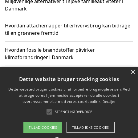
Miljøvenlige alternativer til sjove familieaktiviteter i
Danmark
Hvordan attachemapper til erhvervsbrug kan bidrage
til en grønnere fremtid
Hvordan fossile brændstoffer påvirker
klimaforandringer i Danmark
×
Hvordan fossile brændstoffer påvirker vandstand og
Dette website bruger tracking cookies
klimaændringer
Dette websted bruger cookies til at forbedre brugeroplevelsen. Ved
at bruge vores hjemmeside accepterer du alle cookies i
Hvordan citater om fossile brændstoffer kan ændre
overensstemmelse med vores cookiepolitik.
Detaljer
vores perspektiv
STRENGT NØDVENDIGE
TILLAD COOKIES
TILLAD IKKE COOKIES
Copyright 2026 - Pilanto Aps