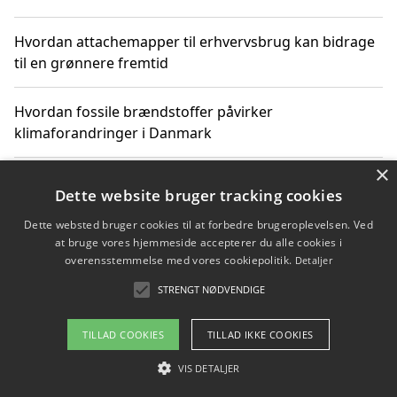
Hvordan attachemapper til erhvervsbrug kan bidrage
til en grønnere fremtid
Hvordan fossile brændstoffer påvirker
klimaforandringer i Danmark
×
Hvordan fossile brændstoffer påvirker vandstand og
Dette website bruger tracking cookies
klimaændringer
Dette websted bruger cookies til at forbedre brugeroplevelsen. Ved
at bruge vores hjemmeside accepterer du alle cookies i
Hvordan citater om fossile brændstoffer kan ændre
overensstemmelse med vores cookiepolitik.
Detaljer
vores perspektiv
STRENGT NØDVENDIGE
TILLAD COOKIES
TILLAD IKKE COOKIES
Copyright 2026 - Pilanto Aps
VIS DETALJER
Om / kontakt
Blog
Betingelser