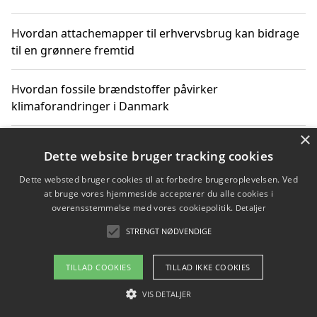
Hvordan attachemapper til erhvervsbrug kan bidrage
til en grønnere fremtid
Hvordan fossile brændstoffer påvirker
klimaforandringer i Danmark
×
Hvordan fossile brændstoffer påvirker vandstand og
Dette website bruger tracking cookies
klimaændringer
Dette websted bruger cookies til at forbedre brugeroplevelsen. Ved
at bruge vores hjemmeside accepterer du alle cookies i
Hvordan citater om fossile brændstoffer kan ændre
overensstemmelse med vores cookiepolitik.
Detaljer
vores perspektiv
STRENGT NØDVENDIGE
TILLAD COOKIES
TILLAD IKKE COOKIES
Copyright 2026 - Pilanto Aps
VIS DETALJER
Om / kontakt
Blog
Betingelser