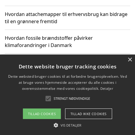
Hvordan attachemapper til erhvervsbrug kan bidrage
til en grønnere fremtid
Hvordan fossile brændstoffer påvirker
klimaforandringer i Danmark
×
Hvordan fossile brændstoffer påvirker vandstand og
Dette website bruger tracking cookies
klimaændringer
Dette websted bruger cookies til at forbedre brugeroplevelsen. Ved
at bruge vores hjemmeside accepterer du alle cookies i
Hvordan citater om fossile brændstoffer kan ændre
overensstemmelse med vores cookiepolitik.
Detaljer
vores perspektiv
STRENGT NØDVENDIGE
TILLAD COOKIES
TILLAD IKKE COOKIES
Copyright 2026 - Pilanto Aps
VIS DETALJER
Om / kontakt
Blog
Betingelser