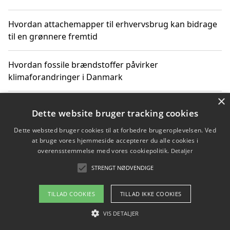
Hvordan attachemapper til erhvervsbrug kan bidrage
til en grønnere fremtid
Hvordan fossile brændstoffer påvirker
klimaforandringer i Danmark
×
Hvordan fossile brændstoffer påvirker vandstand og
Dette website bruger tracking cookies
klimaændringer
Dette websted bruger cookies til at forbedre brugeroplevelsen. Ved
at bruge vores hjemmeside accepterer du alle cookies i
Hvordan citater om fossile brændstoffer kan ændre
overensstemmelse med vores cookiepolitik.
Detaljer
vores perspektiv
STRENGT NØDVENDIGE
TILLAD COOKIES
TILLAD IKKE COOKIES
Copyright 2026 - Pilanto Aps
VIS DETALJER
Om / kontakt
Blog
Betingelser